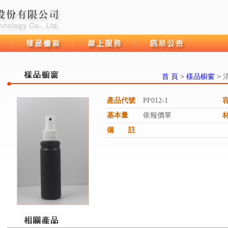
首 頁
>
樣品櫥窗
> 
產品代號
PF012-1
樣品櫥窗
線上服務
訊息公告
基本量
依報價單
備 註