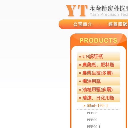
UN認証瓶
品牌故事
經營團隊
農藥瓶、肥料瓶
農業生技(多層)
機油用瓶
油精用瓶(多層)
清潔、日化用瓶
60ml~120ml
PFB06
PFB09
PFB09-1