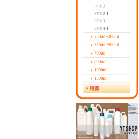
PF012
PF012-1
PF013
PF014-1
250ml~280ml
350ml~500ml
700ml
800ml
1000ml
1500ml
瓶蓋