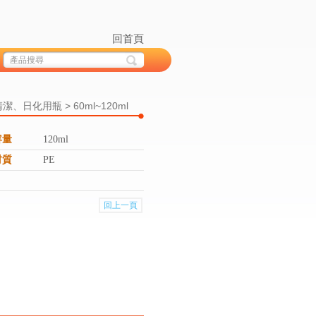
回首頁
清潔、日化用瓶 > 60ml~120ml
容量
120ml
材質
PE
回上一頁