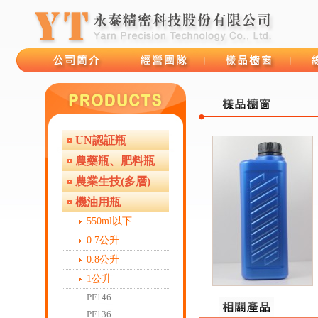
UN認証瓶
品牌故事
經營團隊
樣品櫥窗
線上
農藥瓶、肥料瓶
農業生技(多層)
機油用瓶
550ml以下
0.7公升
0.8公升
1公升
PF146
PF136