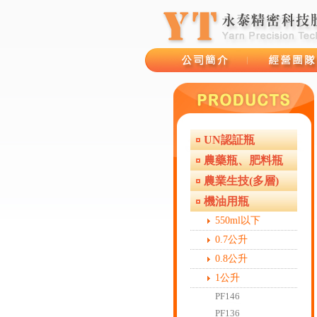
UN認証瓶
品牌故事
經營團隊
農藥瓶、肥料瓶
農業生技(多層)
機油用瓶
550ml以下
0.7公升
0.8公升
1公升
PF146
PF136