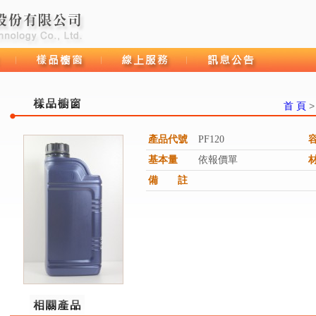
首 頁
產品代號
PF120
樣品櫥窗
線上服務
訊息公告
基本量
依報價單
備 註