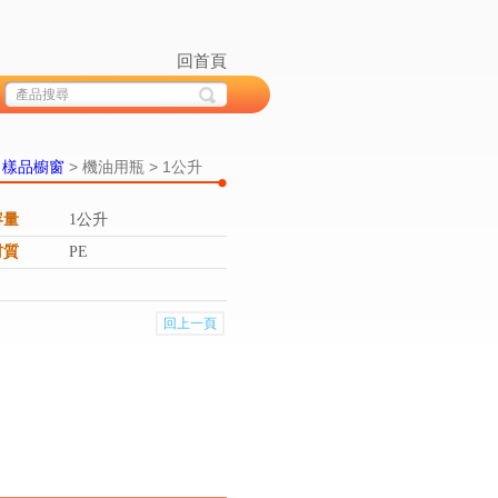
回首頁
>
樣品櫥窗
> 機油用瓶 > 1公升
容量
1公升
材質
PE
回上一頁