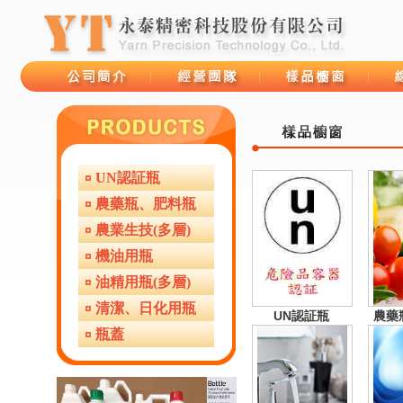
UN認証瓶
品牌故事
經營團隊
樣品櫥窗
線上
農藥瓶、肥料瓶
農業生技(多層)
機油用瓶
油精用瓶(多層)
清潔、日化用瓶
UN認証瓶
農藥
瓶蓋